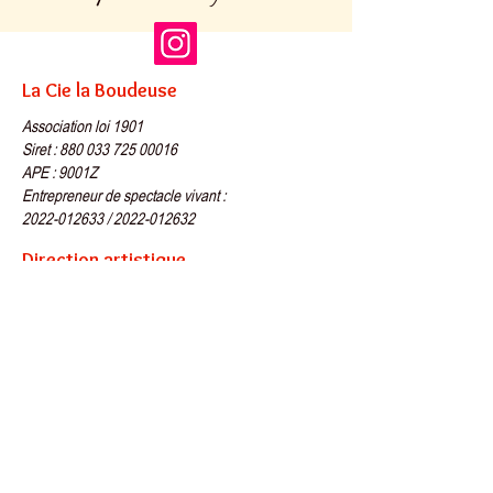
La Cie la Boudeuse
Association loi 1901
Siret : 880 033 725 00016
APE : 9001Z
Entrepreneur de spectacle vivant :
2022-012633 / 2022-012632
Direction artistique
Camille Buès
06 71 75 50 79
info@cie-la-boudeuse.fr
Administration
Letit Paies
https://letit-paies.fr/