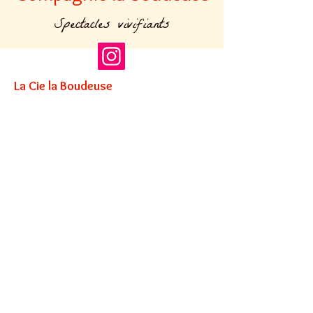
Spectacles vivifiants
La Cie la Boudeuse
Association loi 1901
Siret : 880 033 725 00016
APE : 9001Z
Entrepreneur de spectacle vivant :
2022-012633 / 2022-012632
Direction artistique
Camille Buès
06 71 75 50 79
info@cie-la-boudeuse.fr
Administration
Letit Paies