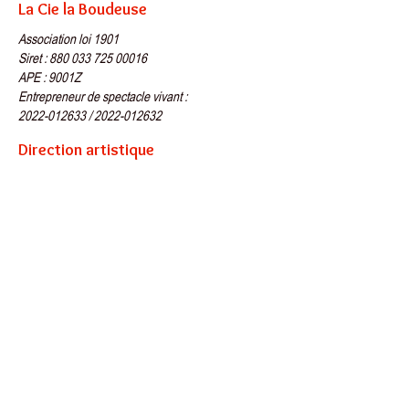
dimanche !
La Cie la Boudeuse
Association loi 1901
Siret : 880 033 725 00016
APE : 9001Z
Entrepreneur de spectacle vivant :
2022-012633 / 2022-012632
Direction artistique
Camille Buès
06 71 75 50 79
info@cie-la-boudeuse.fr
Administration
Letit Paies
https://letit-paies.fr/
Cie la Boudeuse
Lichessol