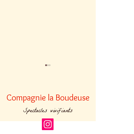
Compagnie la Boudeuse
CABARET IMPR
Spectacles vivifiants
CABARET IMPRO :
Changement d'horaire